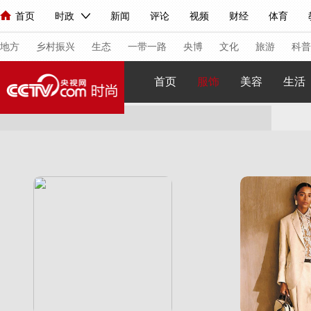
首页
时政
新闻
评论
视频
财经
体育
人民领袖习近平
直播
海外频道
片库
iPanda
栏目大全
联播+
English
中国领导人
节目单
Монгол
听音
央视快评
微视频
习式妙语
主持人
下
地方
乡村振兴
生态
一带一路
央博
文化
旅游
科普
首页
服饰
美容
生活
总台春晚
网络春晚
共产党员网
秧纪录
纪录片网
新闻
国内
国际
评论
经济
军事
科技
法
人民领袖习近平
联播+
热解读
天天学习
习式妙语
视频
小央视频
小央直播
直播中国
熊猫频道
V
现场
前线
比划
快看
蓝海中国
新兵请入列
体育
直播
竞猜
2026年世界杯
2026年冬奥会
VIP会员
CCTV奥林匹克频道
生活体育大会
体育江湖