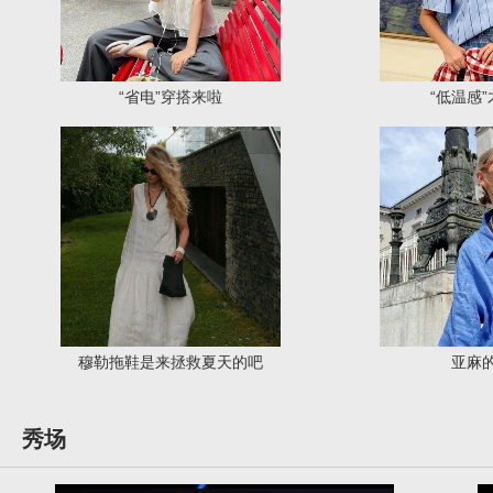
“省电”穿搭来啦
“低温感
穆勒拖鞋是来拯救夏天的吧
亚麻
秀场