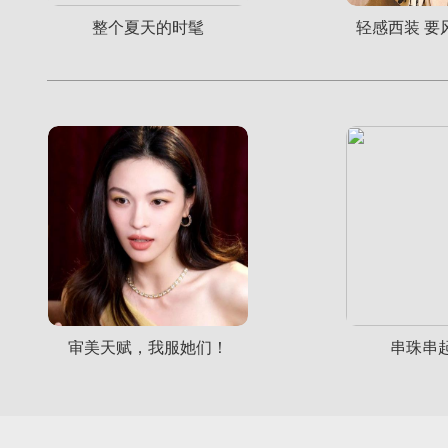
整个夏天的时髦
轻感西装 要
财经
教育
乡村振兴
生态环境
一带一路
央博
大国智造
大国展会
大国保险
云顶对话
云起
超
CCTV.节目官网
直播
节目单
栏目
片库
热播榜
审美天赋，我服她们！
串珠串