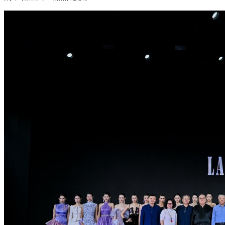
财经
教育
乡村振兴
生态环境
一带一路
央博
大国智造
大国展会
大国保险
云顶对话
云起
超
CCTV.节目官网
直播
节目单
栏目
片库
热播榜