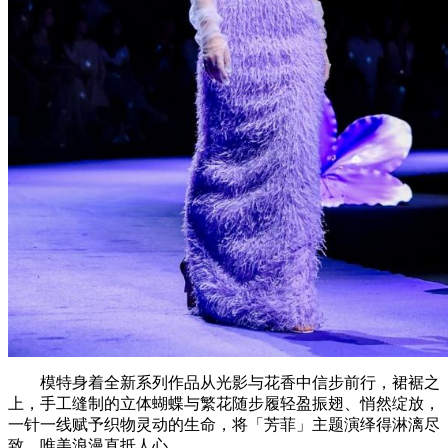
模特身着全新系列作品从光影与花香中信步前行，裙裾之
上，手工缝制的立体蝴蝶与繁花随步履轻盈振翅、悄然绽放，
一针一线赋予织物灵动的生命，将「芳菲」主题演绎得淋漓尽
致，唯美浪漫直抵人心。