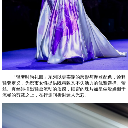
「轻奢时尚礼服」系列以更实穿的廓形与摩登配色，诠释
轻奢定义，为都市女性提供既精致又不失活力的优雅选择。蕾
丝、真丝碰撞出轻盈流动的质感，细密的珠片如星尘般点缀于
流畅的剪裁之上，在行走间折射迷人光彩。