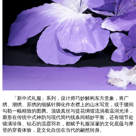
「新中式礼服」系列，设计师巧妙解构东方意象，将广
绣、潮绣、苏绣的细腻针脚化作衣襟上的山水写意，或于腰间
勾勒一幅精致的图腾。顶级真丝与提花绸缎流淌着温润光泽，
廓形在传统中式神韵与现代简约线条间精妙平衡，还有细节处
镶满珍珠、钻石的流霞羽衣，都赋予礼服深邃的文化底蕴与摩
登的穿着体验，是文化自信在当代的翩然转身。