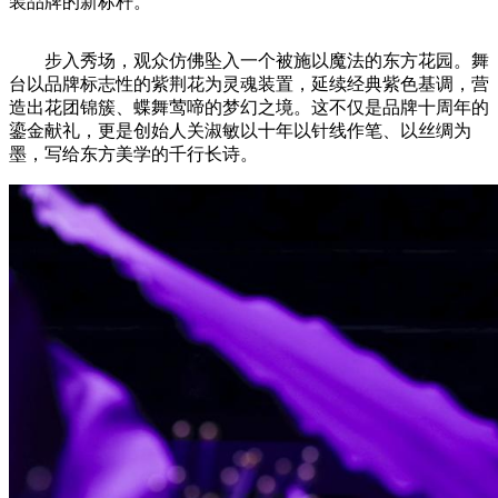
装品牌的新标杆。
步入秀场，观众仿佛坠入一个被施以魔法的东方花园。舞
台以品牌标志性的紫荆花为灵魂装置，延续经典紫色基调，营
造出花团锦簇、蝶舞莺啼的梦幻之境。这不仅是品牌十周年的
鎏金献礼，更是创始人关淑敏以十年以针线作笔、以丝绸为
墨，写给东方美学的千行长诗。