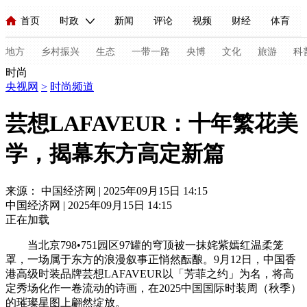
首页
时政
新闻
评论
视频
财经
体育
人民领袖习近平
直播
海外频道
片库
iPanda
栏目大全
联播+
English
中国领导人
节目单
Монгол
听音
央视快评
微视频
习式妙语
主持人
地方
乡村振兴
生态
一带一路
央博
文化
旅游
科
时尚
央视网
>
时尚频道
总台春晚
网络春晚
共产党员网
秧纪录
纪录片网
芸想LAFAVEUR：十年繁花美
学，揭幕东方高定新篇
新闻
国内
国际
评论
经济
军事
科技
法
人民领袖习近平
联播+
热解读
天天学习
习式妙语
来源： 中国经济网 | 2025年09月15日 14:15
中国经济网 | 2025年09月15日 14:15
视频
小央视频
小央直播
直播中国
熊猫频道
V
正在加载
现场
前线
比划
快看
蓝海中国
新兵请入列
当北京798•751园区97罐的穹顶被一抹姹紫嫣红温柔笼
罩，一场属于东方的浪漫叙事正悄然酝酿。9月12日，中国香
体育
直播
竞猜
2026年世界杯
2026年冬奥会
C
港高级时装品牌芸想LAFAVEUR以「芳菲之约」为名，将高
定秀场化作一卷流动的诗画，在2025中国国际时装周（秋季）
VIP会员
CCTV奥林匹克频道
生活体育大会
体育江湖
的璀璨星图上翩然绽放。