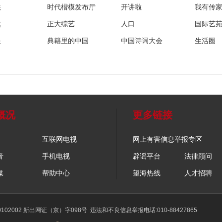
法
时代楷模发布厅
开讲啦
我有传
然
正大综艺
人口
国际艺
眼
典籍里的中国
中国诗词大会
生活圈
概况
更多链接
互联网电视
网上有害信息举报专区
音
手机电视
辟谣平台
法律顾问
媒
帮助中心
望海热线
人才招聘
02002 新出网证（京）字098号
违法和不良信息举报电话:010-88427865