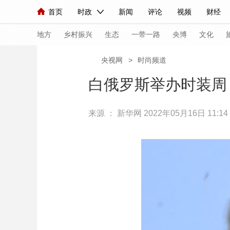
首页
时政
新闻
评论
视频
财经
人民领袖习近平
直播
海外频道
片库
iPanda
栏目大全
联播+
English
中国领导人
节目单
Монгол
听音
央视快评
微视频
习
地方
乡村振兴
生态
一带一路
央博
文化
央视网
>
时尚频道
总台春晚
网络春晚
共产党员网
秧纪录
白俄罗斯举办时装周
来源 ：
新华网
2022年05月16日 11:14
新闻
国内
国际
评论
经济
军事
人民领袖习近平
联播+
热解读
天天学习
视频
小央视频
小央直播
直播中国
熊猫
现场
前线
比划
快看
蓝海中国
新兵
体育
直播
竞猜
2026年世界杯
2026
VIP会员
CCTV奥林匹克频道
生活体育大会