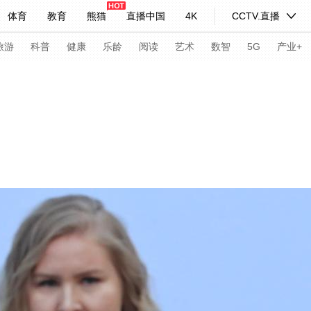
体育
教育
熊猫
直播中国
4K
CCTV.直播
式妙语
主持人
下载央视影音
热解读
天天学习
旅游
科普
健康
乐龄
阅读
艺术
数智
5G
产业+
纪录片网
国家大剧院
大型活动
科技
法治
文娱
人物
公益
图片
习式妙语
央视快评
央视网评
光华锐评
锋面
频道
VR/AR
4K专区
全景新闻
请入列
人生第一次
人生第二次
年冬奥会
CBA
NBA
中超
国足
国际足球
网球
综
体育江湖
文化体育
冰雪道路
足球道路