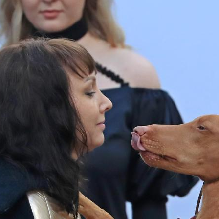
央博
非遗
文化
旅游
科普
健康
乐龄
阅读
云起
超级工厂
智敬中国
全民健康
颜选攻略
海洋
热播榜
总台企业白名单