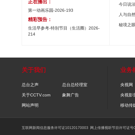
正在播出：
今日说
第一动画乐园-2026-193
人与自
精彩预告：
秘境之
生活早参考-特别节目（生活圈）2026-
214
关于我们
业务
总台之声
总台总经理室
央视网
关于CCTV.com
象舞广告
央视影
网站声明
移动传
互联网新闻信息服务许可证10120170003
网上传播视听节目许可证号01