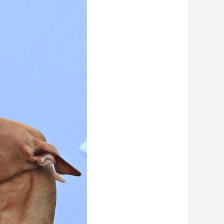
艺术
汽车
数智
5G
产业+
时尚
天气
才艺
网展
央央好物