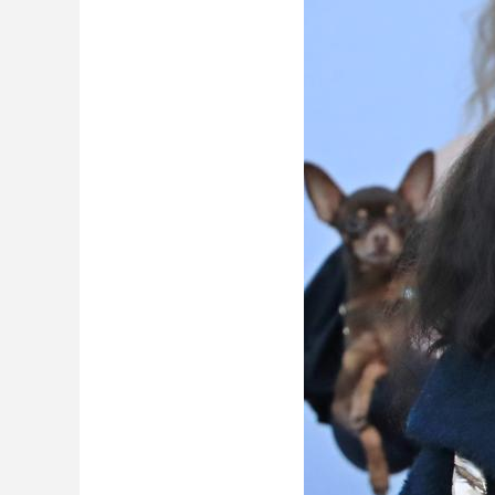
财经
教育
乡村振兴
生态环境
一带一路
大国智造
大国展会
大国保险
云顶对话
CCTV.节目官网
直播
节目单
栏目
片库