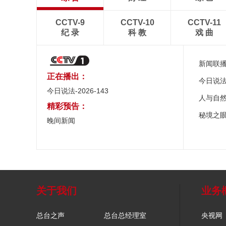
CCTV-9
CCTV-10
CCTV-11
纪 录
科 教
戏 曲
新闻联
正在播出：
今日说
今日说法-2026-143
人与自
精彩预告：
秘境之
晚间新闻
关于我们
业务
总台之声
总台总经理室
央视网