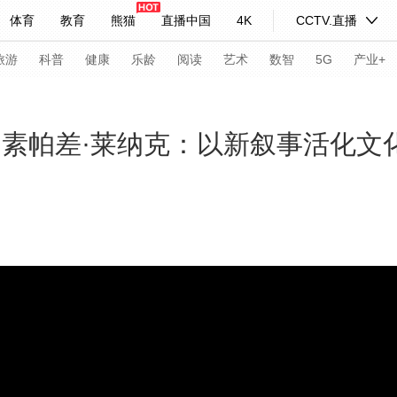
体育
教育
熊猫
直播中国
4K
CCTV.直播
式妙语
主持人
下载央视影音
热解读
天天学习
旅游
科普
健康
乐龄
阅读
艺术
数智
5G
产业+
纪录片网
国家大剧院
大型活动
 素帕差·莱纳克：以新叙事活化文
科技
法治
文娱
人物
公益
图片
习式妙语
央视快评
央视网评
光华锐评
锋面
频道
VR/AR
4K专区
全景新闻
请入列
人生第一次
人生第二次
年冬奥会
CBA
NBA
中超
国足
国际足球
网球
综
体育江湖
文化体育
冰雪道路
足球道路