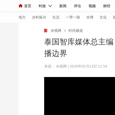
首页
时政
新闻
评论
视频
财经
人民领袖习近平
直播
海外频道
片库
iPanda
栏目大全
联播+
English
中国领导人
节目单
Монгол
听音
央视快评
微视频
习
地方
乡村振兴
生态
一带一路
央博
文化
央视网
>
时尚频道
总台春晚
网络春晚
共产党员网
秧纪录
泰国智库媒体总主编
播边界
新闻
国内
国际
评论
经济
军事
来源： 央视网 | 2026年02月13日 11:54
人民领袖习近平
联播+
热解读
天天学习
视频
小央视频
小央直播
直播中国
熊猫
现场
前线
比划
快看
蓝海中国
新兵
体育
直播
竞猜
2026年世界杯
2026
VIP会员
CCTV奥林匹克频道
生活体育大会