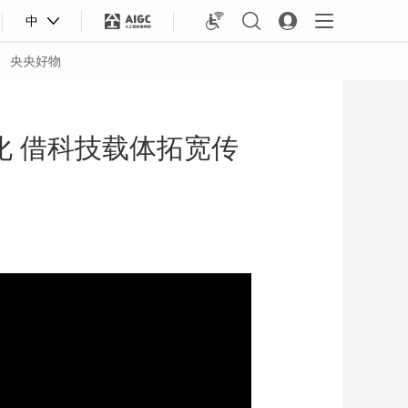
中
央央好物
化 借科技载体拓宽传
合体育
亚冬会