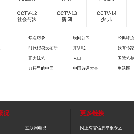
CCTV-12
CCTV-13
CCTV-14
社会与法
新 闻
少 儿
播
焦点访谈
晚间新闻
经典咏
法
时代楷模发布厅
开讲啦
我有传
然
正大综艺
人口
国际艺
眼
典籍里的中国
中国诗词大会
生活圈
概况
更多链接
互联网电视
网上有害信息举报专区