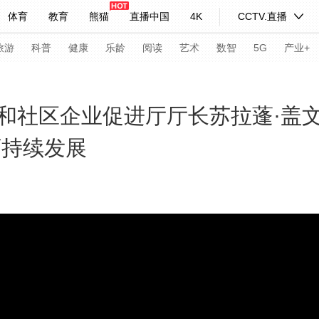
体育
教育
熊猫
直播中国
4K
CCTV.直播
式妙语
主持人
下载央视影音
热解读
天天学习
旅游
科普
健康
乐龄
阅读
艺术
数智
5G
产业+
纪录片网
国家大剧院
大型活动
和社区企业促进厅厅长苏拉蓬·盖文
可持续发展
科技
法治
文娱
人物
公益
图片
习式妙语
央视快评
央视网评
光华锐评
锋面
频道
VR/AR
4K专区
全景新闻
请入列
人生第一次
人生第二次
年冬奥会
CBA
NBA
中超
国足
国际足球
网球
综
体育江湖
文化体育
冰雪道路
足球道路