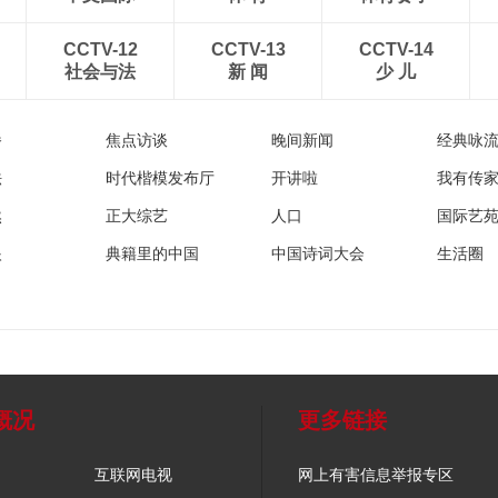
CCTV-12
CCTV-13
CCTV-14
社会与法
新 闻
少 儿
播
焦点访谈
晚间新闻
经典咏
法
时代楷模发布厅
开讲啦
我有传
然
正大综艺
人口
国际艺
眼
典籍里的中国
中国诗词大会
生活圈
概况
更多链接
互联网电视
网上有害信息举报专区