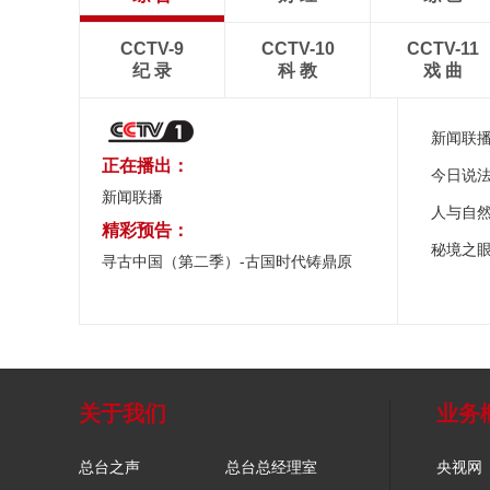
CCTV-9
CCTV-10
CCTV-11
纪 录
科 教
戏 曲
新闻联
正在播出：
今日说
新闻联播
人与自
精彩预告：
秘境之
寻古中国（第二季）-古国时代铸鼎原
关于我们
业务
总台之声
总台总经理室
央视网