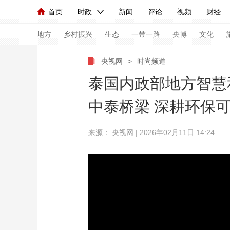
首页
时政
新闻
评论
视频
财经
人民领袖习近平
直播
海外频道
片库
iPanda
栏目大全
联播+
English
中国领导人
节目单
Монгол
听音
央视快评
微视频
习
地方
乡村振兴
生态
一带一路
央博
文化
央视网
>
时尚频道
总台春晚
网络春晚
共产党员网
秧纪录
泰国内政部地方智慧
中泰桥梁 深耕环保
新闻
国内
国际
评论
经济
军事
来源： 央视网 | 2026年02月11日 14:24
人民领袖习近平
联播+
热解读
天天学习
视频
小央视频
小央直播
直播中国
熊猫
现场
前线
比划
快看
蓝海中国
新兵
体育
直播
竞猜
2026年世界杯
2026
VIP会员
CCTV奥林匹克频道
生活体育大会