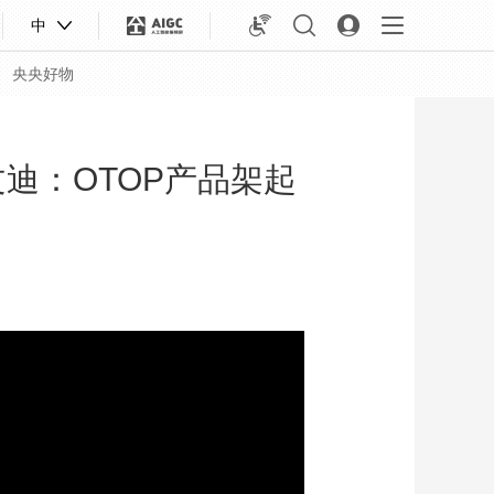
中
央央好物
迪：OTOP产品架起
合体育
亚冬会