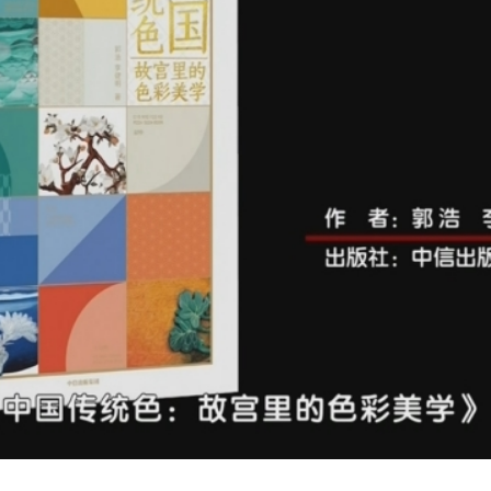
央博
非遗
文化
旅游
科普
健康
乐龄
阅读
云起
超级工厂
智敬中国
全民健康
颜选攻略
海洋
热播榜
总台企业白名单