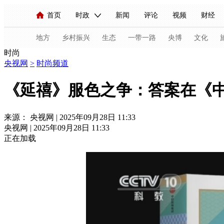
首页
时政
新闻
评论
视频
财经
人民领袖习近平
直播
海外频道
片库
iPanda
栏目大全
联播+
English
中国领导人
节目单
Монгол
听音
央视快评
微视频
习
地方
乡村振兴
生态
一带一路
央博
文化
时尚
央视网
>
时尚频道
总台春晚
网络春晚
共产党员网
秧纪录
《延禧》服色之争：答案在《
新闻
国内
国际
评论
经济
军事
来源： 央视网 | 2025年09月28日 11:33
央视网 | 2025年09月28日 11:33
人民领袖习近平
联播+
热解读
天天学习
正在加载
视频
小央视频
小央直播
直播中国
熊猫
现场
前线
比划
快看
蓝海中国
新兵
体育
直播
竞猜
2026年世界杯
2026年
VIP会员
CCTV奥林匹克频道
生活体育大会