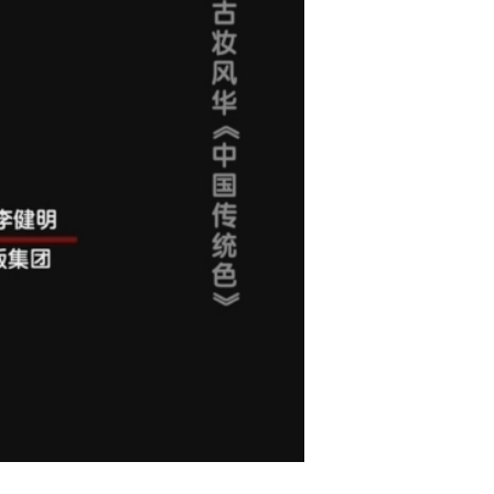
艺术
汽车
数智
5G
产业+
时尚
天气
才艺
网展
央央好物