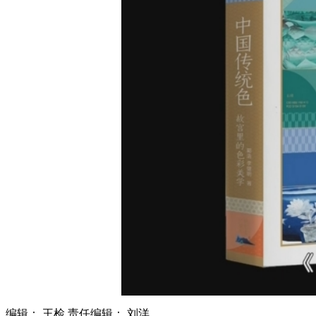
财经
教育
乡村振兴
生态环境
一带一路
大国智造
大国展会
大国保险
云顶对话
CCTV.节目官网
直播
节目单
栏目
片库
编辑： 王检
责任编辑： 刘洋