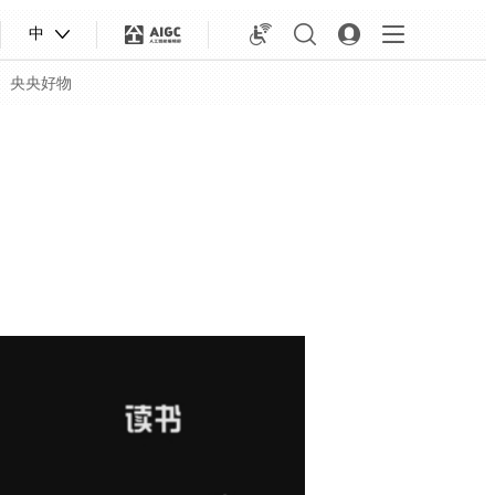
中
央央好物
合体育
亚冬会