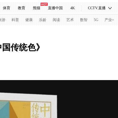
体育
教育
熊猫
直播中国
4K
CCTV.直播
式妙语
主持人
下载央视影音
热解读
天天学习
旅游
科普
健康
乐龄
阅读
艺术
数智
5G
产业+
纪录片网
国家大剧院
大型活动
中国传统色》
科技
法治
文娱
人物
公益
图片
习式妙语
央视快评
央视网评
光华锐评
锋面
频道
VR/AR
4K专区
全景新闻
请入列
人生第一次
人生第二次
冬奥会
CBA
NBA
中超
国足
国际足球
网球
综
体育江湖
文化体育
冰雪道路
足球道路