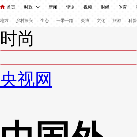
首页
时政
新闻
评论
视频
财经
体育
人民领袖习近平
直播
海外频道
片库
iPanda
栏目大全
联播+
English
中国领导人
节目单
Монгол
听音
央视快评
微视频
习式妙语
主持人
下
地方
乡村振兴
生态
一带一路
央博
文化
旅游
科普
时尚
总台春晚
网络春晚
共产党员网
秧纪录
纪录片网
新闻
国内
国际
评论
经济
军事
科技
法
央视网
人民领袖习近平
联播+
热解读
天天学习
习式妙语
视频
小央视频
小央直播
直播中国
熊猫频道
V
现场
前线
比划
快看
蓝海中国
新兵请入列
体育
直播
竞猜
2026年世界杯
2026年冬奥会
VIP会员
CCTV奥林匹克频道
生活体育大会
体育江湖