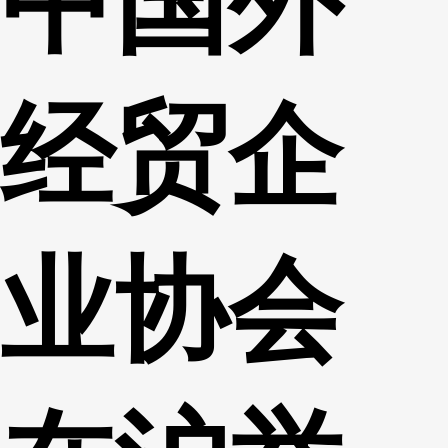
中国外
财经
教育
乡村振兴
生态环境
一带一路
央博
大国智造
大国展会
大国保险
云顶对话
云起
超
经贸企
CCTV.节目官网
直播
节目单
栏目
片库
热播榜
业协会