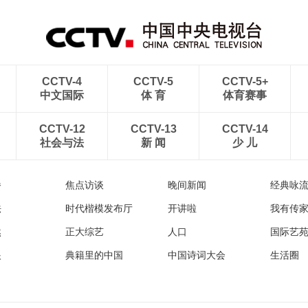
CCTV-4
CCTV-5
CCTV-5+
中文国际
体 育
体育赛事
CCTV-12
CCTV-13
CCTV-14
社会与法
新 闻
少 儿
播
焦点访谈
晚间新闻
经典咏
法
时代楷模发布厅
开讲啦
我有传
然
正大综艺
人口
国际艺
眼
典籍里的中国
中国诗词大会
生活圈