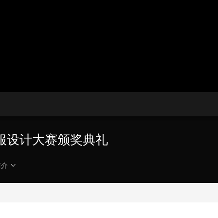
央博
非遗
文化
旅游
科普
健康
乐龄
阅读
云起
超级工厂
智敬中国
全民健康
颜选攻略
海洋
收视榜
总台企业白名单
服设计大赛颁奖典礼
简介