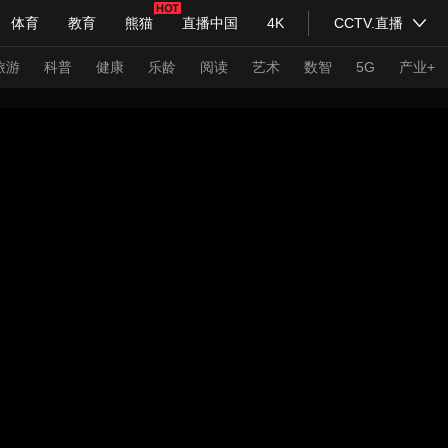
体育
教育
熊猫
直播中国
4K
CCTV.直播
式妙语
主持人
下载央视影音
热解读
天天学习
旅游
科普
健康
乐龄
阅读
艺术
数智
5G
产业+
纪录片网
国家大剧院
大型活动
科技
法治
文娱
人物
公益
图片
习式妙语
央视快评
央视网评
光华锐评
锋面
频道
VR/AR
4K专区
全景新闻
请入列
人生第一次
人生第二次
年冬奥会
CBA
NBA
中超
国足
国际足球
网球
综
体育江湖
文化体育
冰雪道路
足球道路