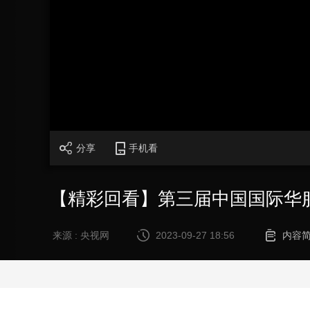
财经
教育
乡村振兴
生态环境
一带一路
大国智造
大国展会
大国保险
云顶对话
CCTV.节目官网
直播
节目单
栏目
片库
分享
手机看
【精彩回看】第三届中国国际华
来源 : 央视网
2023-09-27 18:56
内容