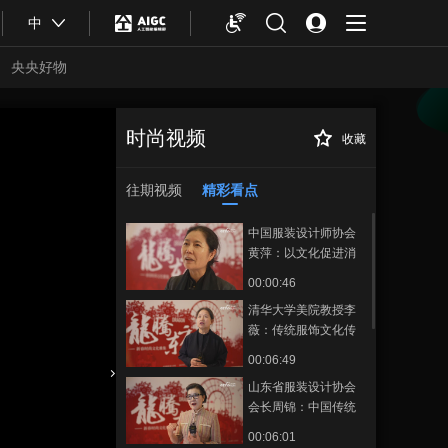
中
央央好物
时尚视频
收藏
【精彩回看】第三
正在播放
届中国国际华服设计大赛颁奖
典礼
往期视频
精彩看点
中国服装设计师协会
黄萍：以文化促进消
费热情、引导消费方
00:00:46
向
清华大学美院教授李
薇：传统服饰文化传
播应超越T台，倡导全
00:06:49
民欣赏
山东省服装设计协会
合体育
亚冬会
会长周锦：中国传统
服饰将引领世界时尚
00:06:01
潮流