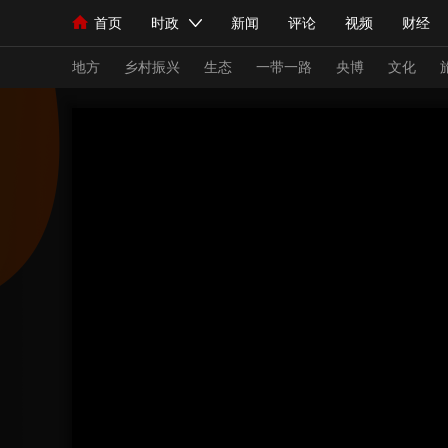
首页
时政
新闻
评论
视频
财经
人民领袖习近平
直播
海外频道
片库
iPanda
栏目大全
联播+
English
中国领导人
节目单
Монгол
听音
央视快评
微视频
习
地方
乡村振兴
生态
一带一路
央博
文化
总台春晚
网络春晚
共产党员网
秧纪录
新闻
国内
国际
评论
经济
军事
人民领袖习近平
联播+
热解读
天天学习
视频
小央视频
小央直播
直播中国
熊猫
现场
前线
比划
快看
蓝海中国
新兵
体育
直播
竞猜
2026年世界杯
2026
VIP会员
CCTV奥林匹克频道
生活体育大会