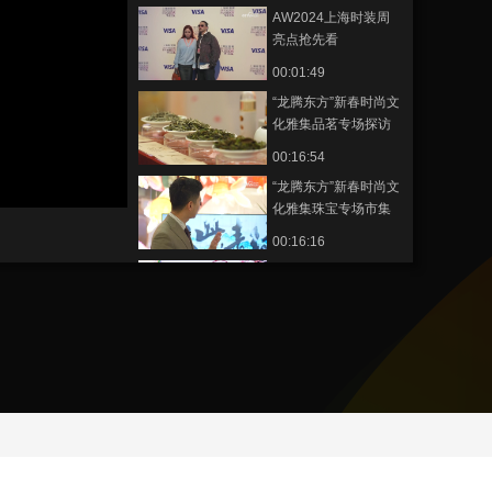
AW2024上海时装周
艺术
汽车
数智
5G
产业+
亮点抢先看
时尚
天气
才艺
网展
央央好物
00:01:49
“龙腾东方”新春时尚文
化雅集品茗专场探访
来啦！
00:16:54
“龙腾东方”新春时尚文
化雅集珠宝专场市集
探访来啦！
00:16:16
龙纹华裳，古今对
话！“龙腾东方”新春时
尚文化雅集服装专场
00:16:21
市集探访来啦！
这里的“墨宝”不一
般！“龙腾东方”新春时
尚文化雅集书法专场
00:15:02
市集探访来啦！
龙年造新潮！“龙腾东
方”新春时尚文化雅集
登场