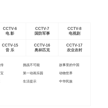
00:03:20
《央会见》2023深圳
湾公共艺术季特辑
00:21:14
深圳湾公共艺术季
CCTV-6
CCTV-7
CCTV-8
——《泡泡Bubble》
电 影
国防军事
电视剧
00:00:31
深圳湾公共艺术季
CCTV-15
CCTV-16
CCTV-17
——《瓶合》
音 乐
奥林匹克
农业农村
00:00:35
深圳湾公共艺术季
流传
挑战不可能
故事里的中国
——《柔软的斜杠》
家宝
第一动画乐园
动物世界
00:00:38
苑
生活提示
中华民族
深圳湾公共艺术季
——《大黄鸭》
00:00:33
深圳湾公共艺术季
——《时光Ⅱ》