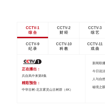
CCTV-1
CCTV-2
CCTV-3
综 合
财 经
综 艺
CCTV-9
CCTV-10
CCTV-11
纪 录
科 教
戏 曲
新闻联
正在播出：
今日说
兵自风中来第8集
人与自
精彩预告：
秘境之
中华古树-北京雾灵山古树群（4K）