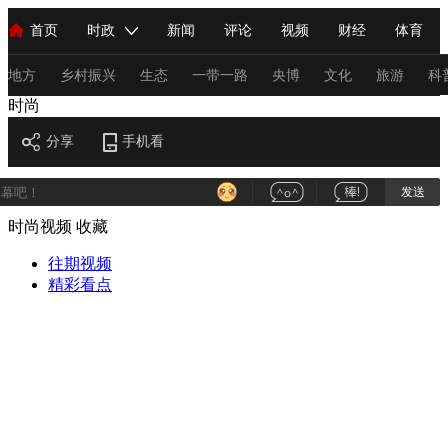
首页
时政
新闻
评论
视频
财经
体育
人民领袖习近平
直播
海外频道
片库
iPanda
栏目大全
联播+
English
中国领导人
节目单
Монгол
听音
央视快评
微视频
习式妙语
主持人
地方
乡村振兴
生态
一带一路
央博
文化
旅游
科
时尚
总台春晚
分享
手机看
网络春晚
共产党员网
秧纪录
纪录片网
发送
时尚视频
收藏
新闻
国内
国际
评论
经济
军事
科技
法
人民领袖习近平
往期视频
联播+
热解读
天天学习
习式妙语
精彩看点
视频
小央视频
小央直播
直播中国
熊猫频道
V
现场
前线
比划
快看
蓝海中国
新兵请入列
体育
直播
竞猜
2026年世界杯
2026年冬奥会
C
VIP会员
CCTV奥林匹克频道
生活体育大会
体育江湖