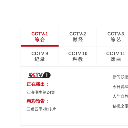
CCTV-1
CCTV-2
CCTV-3
综 合
财 经
综 艺
CCTV-9
CCTV-10
CCTV-11
纪 录
科 教
戏 曲
新闻联
正在播出：
今日说
江海潮生第24集
人与自
精彩预告：
秘境之
三餐四季-宣传片