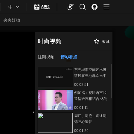
中
央央好物
时尚视频
收藏
剧透丨第二届中国
正在播放
国际华服设计大赛决赛罗浩林
作品
往期视频
精彩看点
东莞城市空间艺术邀
请展在当地群众当中
备受关注
00:02:51
倪加福：视听语言和
造型语言相结合 达到
全方位立体的宣传效
00:01:11
果
周芹、周艳：讲述周
合体育
亚冬会
锦匠心追梦
00:01:29