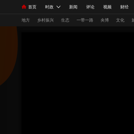
首页
时政
新闻
评论
视频
财经
人民领袖习近平
直播
海外频道
片库
iPanda
栏目大全
联播+
English
中国领导人
节目单
Монгол
听音
央视快评
微视频
习
地方
乡村振兴
生态
一带一路
央博
文化
总台春晚
网络春晚
共产党员网
秧纪录
新闻
国内
国际
评论
经济
军事
人民领袖习近平
联播+
热解读
天天学习
视频
小央视频
小央直播
直播中国
熊猫
现场
前线
比划
快看
蓝海中国
新兵
体育
直播
竞猜
2026年世界杯
2026
VIP会员
CCTV奥林匹克频道
生活体育大会