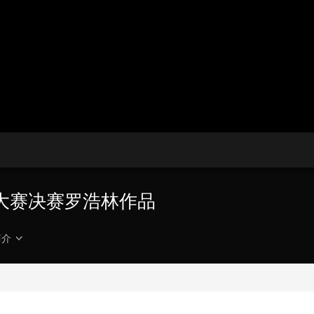
央博
非遗
文化
旅游
科普
健康
乐龄
阅读
云起
超级工厂
智敬中国
全民健康
颜选攻略
海洋
热播榜
总台企业白名单
大赛决赛罗浩林作品
简介