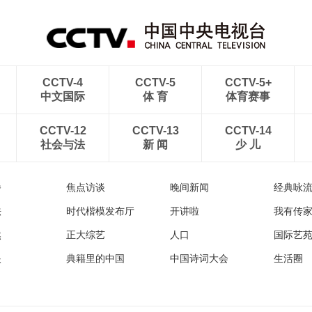
CCTV-4
CCTV-5
CCTV-5+
中文国际
体 育
体育赛事
CCTV-12
CCTV-13
CCTV-14
社会与法
新 闻
少 儿
播
焦点访谈
晚间新闻
经典咏
法
时代楷模发布厅
开讲啦
我有传
然
正大综艺
人口
国际艺
眼
典籍里的中国
中国诗词大会
生活圈