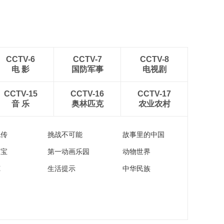
02:12:31
东莞城市空间艺术邀
请展
00:00:16
剧透丨第二届中国国
CCTV-6
CCTV-7
CCTV-8
际华服设计大赛决赛
电 影
国防军事
电视剧
张艺凡作品
00:01:11
剧透丨第二届中国国
CCTV-15
CCTV-16
CCTV-17
际华服设计大赛决赛
音 乐
奥林匹克
农业农村
李芳霞作品
00:01:25
剧透丨第二届中国国
流传
挑战不可能
故事里的中国
际华服设计大赛决赛
王泽慧作品
家宝
第一动画乐园
动物世界
00:01:05
苑
生活提示
中华民族
剧透丨第二届中国国
际华服设计大赛决赛
田西西作品
00:01:13
剧透丨第二届中国国
际华服设计大赛决赛