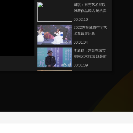
司琪：东莞艺术展以
艺术
汽车
数智
5G
产业+
雕塑作品说话 饱含深
意 引发想象
时尚
天气
才艺
网展
央央好物
00:02:10
2022东莞城市空间艺
术邀请展启幕
00:01:04
李象群：东莞在城市
空间艺术领域 既是前
沿 也是传承
00:01:39
周锦：华夏有衣 终将
走向世界
00:02:24
第二届中国国际华服
设计大赛 武学凯采访
00:02:03
第二届中国国际华服
设计大赛总决赛