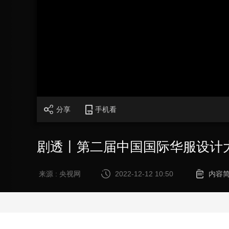
财经
教育
乡村振兴
生态环境
一带一路
大国智造
大国展会
大国保险
云顶对话
CCTV.节目官网
直播
节目单
栏目
片库
分享
手机看
剧透丨第二届中国国际华服设计
来源 : 央视网
2022-12-12 10:50
内容