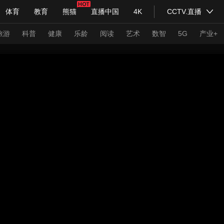
体育
教育
熊猫
直播中国
4K
CCTV.直播
式妙语
主持人
下载央视影音
热解读
天天学习
旅游
科普
健康
乐龄
阅读
艺术
数智
5G
产业+
纪录片网
国家大剧院
大型活动
科技
法治
文娱
人物
公益
图片
习式妙语
央视快评
央视网评
光华锐评
锋面
频道
VR/AR
4K专区
全景新闻
请入列
人生第一次
人生第二次
年冬奥会
CBA
NBA
中超
国足
国际足球
网球
综
体育江湖
文化体育
冰雪道路
足球道路